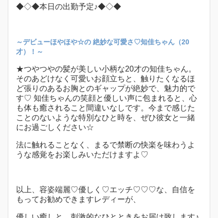
◆◇◆本日の出勤予定♪◆◇◆
～デビューほやほや☆の 絶妙な可愛さ♡知佳ちゃん（20
才）！～
★つやつやの髪が美しい小柄な20才の知佳ちゃん。
そのあどけなく可愛いお顔立ちと、触りたくなるほ
ど張りのあるお胸とのギャップが絶妙で、魅力的で
す♡ 知佳ちゃんの笑顔と優しい声に包まれると、心
も体も癒されること間違いなしです。今まで感じた
ことのないような特別なひと時を、ぜひ彼女と一緒
にお過ごしください☆
法に触れることなく、まるで禁断の快楽を味わうよ
うな感覚をお楽しみいただけますよ♡
以上、容姿端麗♡優しく♡エッチ♡♡♡な、自信を
もってお勧めできますレディーが、
優しい癒しと、刺激的なひとときをお届け致します♪